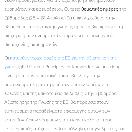
νέων προσεγγίσεων για την αξιοποίηση επιστημονικών
ευρημάτων και εφευρέσεων. Οι τρεις
θεματικές ημέρες
της
Εβδομάδας (25 – 28 Απριλίου) θα επικεντρωθούν στην
αξιοποίηση επιστημονικής γνώσης προς τη βιωσιμότητα, τη
διαχείριση των πνευματικών πόρων και τη συνεργασία
βιομηχανίας-ακαδημαϊκών.
Οι
κατευθυντήριες αρχές της ΕΕ για την αξιοποίηση της
γνώσης
(EU Guiding Principles for Knowledge Valorisation)
είναι η νέα πανευρωπαϊκή πρωτοβουλία για την
αποτελεσματική μετατροπή των αποτελεσμάτων της
έρευνας και της καινοτομίας σε λύσεις. Στην Εβδομάδα
Αξιοποίησης της Γνώσης της ΕΕ, θα παρουσιαστούν
εμπνευσμένα παραδείγματα εφαρμογής αυτών των
κατευθυντήριων γραμμών για το κοινό καλό και τους
ερευνητικούς στόχους, ενώ παράλληλα, επαγγελματίες του