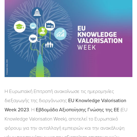
Η Ευρωπαϊκή Επιτροπή ανακοίνωσε τις ημερομηνίες
διεξαγωγής της διοργάνωσης
EU Knowledge Valorisation
Week 2023
. Η
Εβδομάδα Αξιοποίησης Γνώσης της ΕΕ
(EU
Knowledge Valorisation Week), αποτελεί το Ευρωπαϊκό
φόρουμ για την ανταλλαγή εμπειριών και την ανακάλυψη