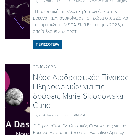
Tags:
#Horizon Europe
#MSCA
#MSCA Staff Exchanges
Η Ευρωπαϊκή Εκτελεστική Υπηρεσία για την
Έρευνα (REA) ανακοίνωσε τα πρώτα στοιχεία για
την πρόσκληση MSCA Staff Exchanges 2025, η
οποία έλαβε 363 προτ...
ΠΕΡΙΣΣΟΤΕΡΑ
06-10-2025
Νέος Διαδραστικός Πίνακας
Πληροφοριών για τις
δράσεις Marie Sklodowska
Curie
Tags:
#Horizon Europe
#MSCA
Ο Ευρωπαϊκός Εκτελεστικός Οργανισμός για την
Έρευνα (European Research Executive Agency –