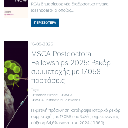
REA) δημοσίευσε νέο διαδραστικό πίνακα
(dashboard), ο οποίος...
ΠΕΡΙΣΣΟΤΕΡΑ
16-09-2025
MSCA Postdoctoral
Fellowships 2025: Ρεκόρ
συμμετοχής με 17.058
προτάσεις
Tags:
#Horizon Europe
#MSCA
#MSCA Postdoctoral Fellowships
Η φετινή πρόσκληση κατέγραψε ιστορικό ρεκόρ
συμμετοχής με 17.058 υποβολές, σημειώνοντας
αύξηση 64,6% έναντι του 2024 (10.360). ...