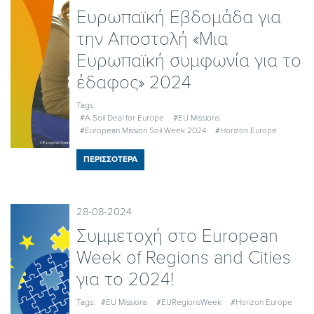
Ευρωπαϊκή Εβδομάδα για
την Αποστολή «Μια
Ευρωπαϊκή συμφωνία για το
έδαφος» 2024
Tags:
#A Soil Deal for Europe
#EU Missions
#European Mission Soil Week 2024
#Horizon Europe
ΠΕΡΙΣΣΟΤΕΡΑ
28-08-2024
Συμμετοχή στο Εuropean
Week of Regions and Cities
για το 2024!
Tags:
#EU Missions
#EURegionsWeek
#Horizon Europe