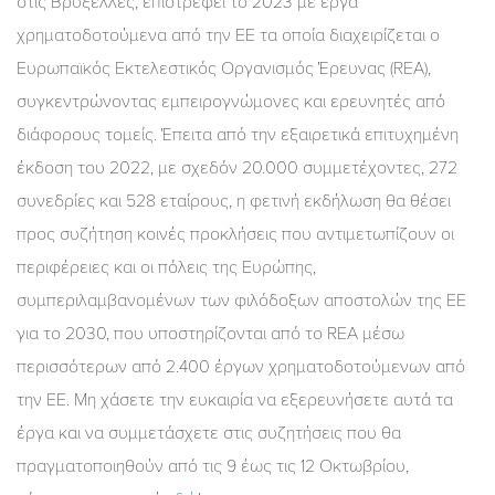
στις Βρυξέλλες, επιστρέφει το 2023 με έργα
χρηματοδοτούμενα από την ΕΕ τα οποία διαχειρίζεται ο
Ευρωπαϊκός Εκτελεστικός Οργανισμός Έρευνας (REA),
συγκεντρώνοντας εμπειρογνώμονες και ερευνητές από
διάφορους τομείς. Έπειτα από την εξαιρετικά επιτυχημένη
έκδοση του 2022, με σχεδόν 20.000 συμμετέχοντες, 272
συνεδρίες και 528 εταίρους, η φετινή εκδήλωση θα θέσει
προς συζήτηση κοινές προκλήσεις που αντιμετωπίζουν οι
περιφέρειες και οι πόλεις της Ευρώπης,
συμπεριλαμβανομένων των φιλόδοξων αποστολών της ΕΕ
για το 2030, που υποστηρίζονται από το REA μέσω
περισσότερων από 2.400 έργων χρηματοδοτούμενων από
την ΕΕ. Μη χάσετε την ευκαιρία να εξερευνήσετε αυτά τα
έργα και να συμμετάσχετε στις συζητήσεις που θα
πραγματοποιηθούν από τις 9 έως τις 12 Οκτωβρίου,