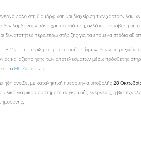
νεργό ρόλο στη διαμόρφωση και διαχείριση των χαρτοφυλακίων 
γα δεν λαμβάνουν μόνο χρηματοδότηση, αλλά και πρόσβαση σε σ
και δυνατότητες περαιτέρω στήριξης για τα επόμενα στάδια αξιοπ
 του EIC για τη στήριξη και μετατροπή πρώιμων ιδεών σε ρηξικέλ
γίας και αξιοποίησης των αποτελεσμάτων μέσω πρόσθετης στήρι
και το
EIC Accelerator
.
ει ήδη ανοίξει με καταληκτική ημερομηνία υποβολής
28 Οκτωβρί
υλικά για μικρο-συστήματα συγκομιδής ενέργειας, η βιοτεχνολογ
οημοσύνης.