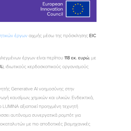
ητικών έργων
αιχμής μέσω της πρόσκλησης
EIC
ιλεγμένων έργων είναι περίπου
118 εκ. ευρώ
, με
1%
), ιδιωτικούς κερδοσκοπικούς οργανισμούς
νητής Generative AI νοημοσύνης στην
γή καυσίμων, χημικών και υλικών. Ενδεικτικά,
το LUMINA αξιοποιεί προηγμένη τεχνητή
ύσσει αυτόνομα συνεργατικά ρομπότ για
ιοκαταλυτών με πιο αποδοτικές βιομηχανικές