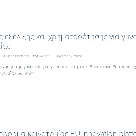
ς εξέλιξης και χρηματοδότησης για γυν
ίας
#Open Horizons
#SCALEHER
#Women2Invest
ίσχυσης της γυναικείας επιχειρηματικότητας η Ευρωπαϊκή Επιτροπή έ
ιχειρήσεων με επ...
φόρμα καινοτομίας EU Innovation platf