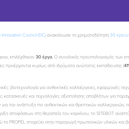
 Innovation Council-EIC)
ανακοίνωσε τη χρηματοδότηση
30 ερευν
ηκαν, επιλέχθηκαν
30 έργα
. Ο συνολικός προυπολογισμός των επ
τες προέρχονται κυρίως από ιδρύματα ανώτατης εκπαίδευσης (
4
κές: βιοτεχνολογία για ανθεκτικές καλλιέργειες, εφαρμογές τεχ
ς κατασκευές και τεχνολογίες αξιοποίησης αποβλήτων για παραγω
 για την ανάπτυξη πιο ανθεκτικών και θρεπτικών καλλιεργειών, 
ήριξη αποφάσεων στη θεραπεία του καρκίνου, το SITEBOT αναπτ
ώ το PROPEL στοχεύει στην παραγωγή πρωτεϊνικών υλικών και β