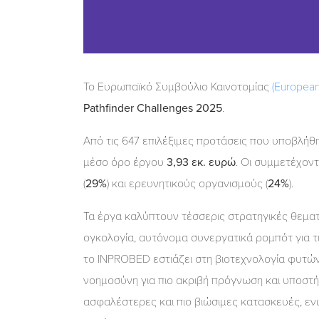
Το Ευρωπαϊκό Συμβούλιο Καινοτομίας
(European
Pathfinder Challenges 2025
.
Από τις 647 επιλέξιμες προτάσεις που υποβλήθ
μέσο όρο έργου
3,93 εκ. ευρώ
. Οι συμμετέχον
(
29%
) και ερευνητικούς οργανισμούς (
24%
).
Τα έργα καλύπτουν τέσσερις στρατηγικές θεματι
ογκολογία, αυτόνομα συνεργατικά ρομπότ για τι
το INPROBED εστιάζει στη βιοτεχνολογία φυτών
νοημοσύνη για πιο ακριβή πρόγνωση και υποστ
ασφαλέστερες και πιο βιώσιμες κατασκευές, εν