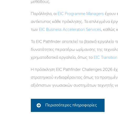
μεθόδους.
Παράλληλα, οι
EIC Programme Managers
έχουν ε
αντίκτυπος κάθε πρόκλησης. Τα επιλεγμένα έρ
των
EIC Business Acceleration Services
, καθώς 
Το EIC Pathfinder αποτελεί το βασικό εργαλείο
δυνατότητες περαιτέρω ωρίμανσης της τεχνολο
χρηματοδοτικά εργαλεία, όπως το
EIC Transition
Η πρόσκληση EIC Pathfinder Challenges 2026 έχ
στρατηγικού ενδιαφέροντος όπως τα προηγμένα 
αξιόπιστων γνωσιακών συστημάτων τεχνητής ν
Περισσότερες πληροφορίες