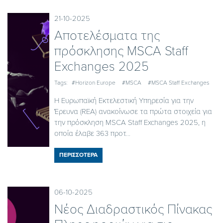
21-10-2025
Αποτελέσματα της
πρόσκλησης MSCA Staff
Exchanges 2025
Tags:
#Horizon Europe
#MSCA
#MSCA Staff Exchanges
Η Ευρωπαϊκή Εκτελεστική Υπηρεσία για την
Έρευνα (REA) ανακοίνωσε τα πρώτα στοιχεία για
την πρόσκληση MSCA Staff Exchanges 2025, η
οποία έλαβε 363 προτ...
ΠΕΡΙΣΣΟΤΕΡΑ
06-10-2025
Νέος Διαδραστικός Πίνακας