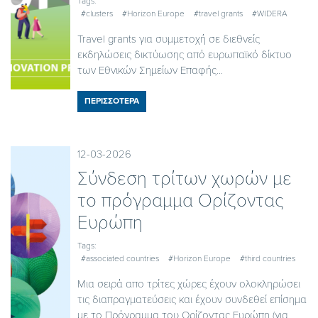
Tags:
#clusters
#Horizon Europe
#travel grants
#WIDERA
Travel grants για συμμετοχή σε διεθνείς
εκδηλώσεις δικτύωσης από ευρωπαϊκό δίκτυο
των Εθνικών Σημείων Επαφής...
ΠΕΡΙΣΣΟΤΕΡΑ
12-03-2026
Σύνδεση τρίτων χωρών με
το πρόγραμμα Ορίζοντας
Ευρώπη
Tags:
#associated countries
#Horizon Europe
#third countries
Μια σειρά απο τρίτες χώρες έχουν ολοκληρώσει
τις διαπραγματεύσεις και έχουν συνδεθεί επίσημα
με το Πρόγραμμα του Ορίζοντας Ευρώπη (για