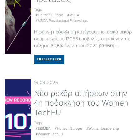
Tags:
#Horizon Europe
#MSCA
#MSCA Postdoctoral Fellowships
Η φετινή πρόσκληση κατέγραψε ιστορικό ρεκόρ
συμμετοχής με 17.058 υποβολές, σημειώνοντας
αύξηση 64,6% έναντι του 2024 (10.360). ...
ΠΕΡΙΣΣΟΤΕΡΑ
16-09-2025
Νέο ρεκόρ αιτήσεων στην
4η πρόσκληση του Women
TechEU
Tags:
#EISMEA
#Horizon Europe
#Woman Leadership
#Women TechEU