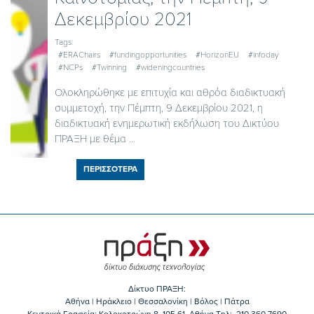
Δεκεμβρίου 2021
Tags:
#ERAChairs
#fundingopportunities
#HorizonEU
#infoday
#NCPs
#Twinning
#wideningcountries
Ολοκληρώθηκε με επιτυχία και αθρόα διαδικτυακή
συμμετοχή, την Πέμπτη, 9 Δεκεμβρίου 2021, η
διαδικτυακή ενημερωτική εκδήλωση του Δικτύου
ΠΡΑΞΗ με θέμα ...
ΠΕΡΙΣΣΟΤΕΡΑ
Δίκτυο ΠΡΑΞΗ:
Αθήνα | Ηράκλειο | Θεσσαλονίκη | Βόλος | Πάτρα
Κεντρικά Γραφεία: Kολοκοτρώνη 8, 105 61, Αθήνα Τηλ:. 210 360 7690