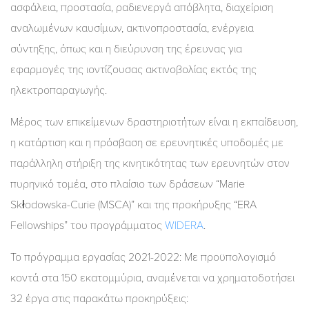
ασφάλεια, προστασία, ραδιενεργά απόβλητα, διαχείριση
αναλωμένων καυσίμων, ακτινοπροστασία, ενέργεια
σύντηξης, όπως και η διεύρυνση της έρευνας για
εφαρμογές της ιοντίζουσας ακτινοβολίας εκτός της
ηλεκτροπαραγωγής.
Μέρος των επικείμενων δραστηριοτήτων είναι η εκπαίδευση,
η κατάρτιση και η πρόσβαση σε ερευνητικές υποδομές με
παράλληλη στήριξη της κινητικότητας των ερευνητών στον
πυρηνικό τομέα, στο πλαίσιο των δράσεων “Marie
Skłodowska-Curie (MSCA)” και της προκήρυξης “ERA
Fellowships” του προγράμματος
WIDERA
.
Το πρόγραμμα εργασίας 2021-2022: Με προϋπολογισμό
κοντά στα 150 εκατομμύρια, αναμένεται να χρηματοδοτήσει
32 έργα στις παρακάτω προκηρύξεις: