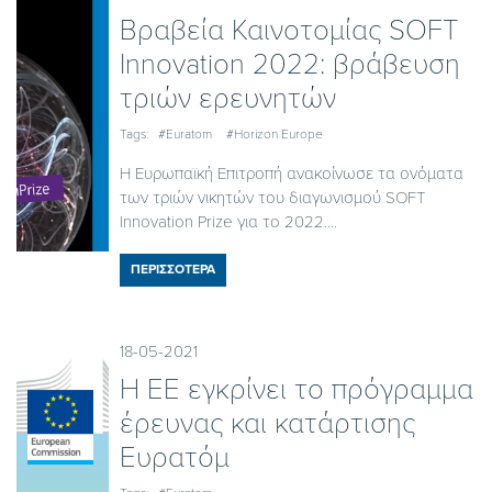
Βραβεία Καινοτομίας SOFT
Innovation 2022: βράβευση
τριών ερευνητών
Tags:
#Euratom
#Horizon Europe
H Ευρωπαϊκή Επιτροπή ανακοίνωσε τα ονόματα
των τριών νικητών του διαγωνισμού SOFT
Innovation Prize για το 2022....
ΠΕΡΙΣΣΟΤΕΡΑ
18-05-2021
Η ΕΕ εγκρίνει το πρόγραμμα
έρευνας και κατάρτισης
Ευρατόμ