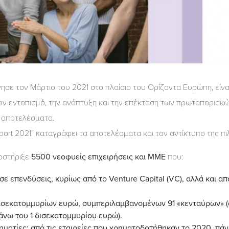
νησε τον Μάρτιο του 2021 στο πλαίσιο του Ορίζοντα Ευρώπη, είν
τον εντοπισμό, την ανάπτυξη και την επέκταση των πρωτοποριακ
ά αποτελέσματα.
eport 2021" καταγράφει τα αποτελέσματα και τον αντίκτυπο της π
ποστήριξε
5500 νεοφυείς επιχειρήσεις και ΜΜΕ
που:
επενδύσεις, κυρίως από το Venture Capital (VC), αλλά και από
δισεκατομμυρίων ευρώ, συμπεριλαμβανομένων 91 «κενταύρων» (
 άνω του 1 δισεκατομμυρίου ευρώ).
ρηματίες: από τις εταιρείες που χρηματοδοτήθηκαν το 2020, π