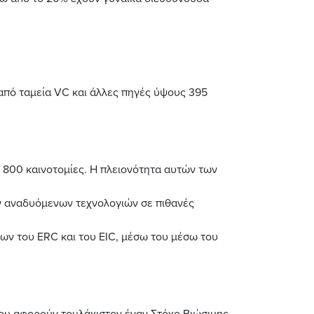
από ταμεία VC και άλλες πηγές ύψους 395
ό 800 καινοτομίες. Η πλειονότητα αυτών των
ν αναδυόμενων τεχνολογιών σε πιθανές
ν του ERC και του EIC, μέσω του μέσω του
που αφορούν τουλάχιστον έναν Στόχο Βιώσιμης