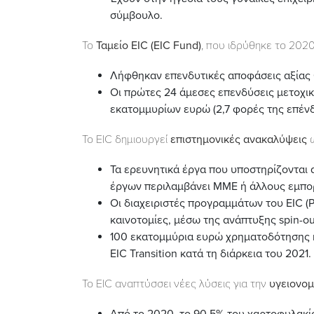
σύμβουλο.
Το
Ταμείο EIC (EIC Fund)
, που ιδρύθηκε το 2020
Λήφθηκαν επενδυτικές αποφάσεις αξίας 
Οι πρώτες 24 άμεσες επενδύσεις μετοχι
εκατομμυρίων ευρώ (2,7 φορές της επένδ
Το EIC δημιουργεί
επιστημονικές ανακαλύψεις
Τα ερευνητικά έργα που υποστηρίζονται 
έργων περιλαμβάνει ΜΜΕ ή άλλους εμπορ
Οι διαχειριστές προγραμμάτων του EIC 
καινοτομίες, μέσω της ανάπτυξης spin-ou
100 εκατομμύρια ευρώ χρηματοδότησης κ
EIC Transition κατά τη διάρκεια του 2021.
Το EIC αναπτύσσει νέες λύσεις για την
υγειονομ
Από το 2020, το 90,5% του χαρτοφυλακίο