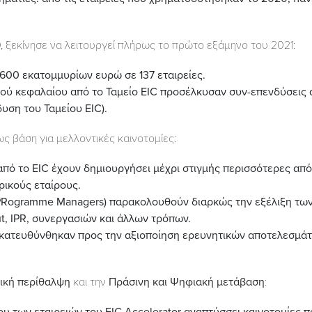
, ξεκίνησε να λειτουργεί πλήρως το πρώτο εξάμηνο του 2021:
600 εκατομμυρίων ευρώ σε 137 εταιρείες.
κού κεφαλαίου από το Ταμείο EIC προσέλκυσαν συν-επενδύσεις 
υση του Ταμείου EIC).
ως βάση για μελλοντικές καινοτομίες:
από το EIC έχουν δημιουργήσει μέχρι στιγμής περισσότερες απ
ικούς εταίρους.
(PRogramme Managers) παρακολουθούν διαρκώς την εξέλιξη τω
t, IPR, συνεργασιών και άλλων τρόπων.
ατευθύνθηκαν προς την αξιοποίηση ερευνητικών αποτελεσμάτω
ική περίθαλψη
και την
Πράσινη και Ψηφιακή μετάβαση
:
υ των εταιρειών του EIC Accelerator αναπτύσσει καινοτομίες 