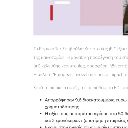
Το Ευρωπαϊκό Συμβούλιο Καινοτομίας (EIC) ξεκί
της καινοτομίας. Η μοναδική προσέγγισή του σ
ρηξικέλευθης καινοτομίας, προσφέρει ήδη απτ
Η μελέτη "European Innovation Council impact r
Κατά τη διάρκεια αυτής της περιόδου, το EIC υ
Απορρόφησαν 9,6 δισεκατομμύρια ευρώ σε 
χρηματοδότησης.
Η αξία τους αποτιμάται περίπου στα 50 
και 2 «μονόκερων» (αποτίμηση εταιρείας
Έχουν στην ηγεσία τους γυναίκες επιχει