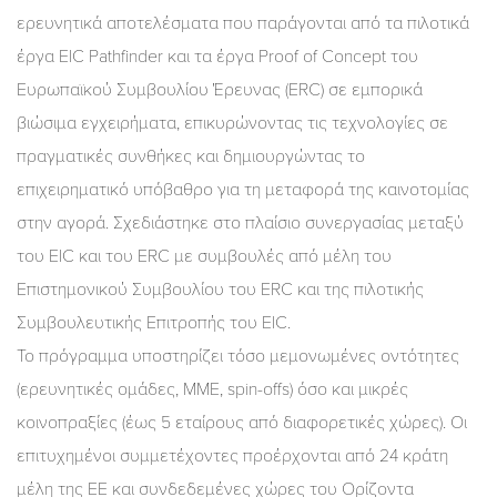
ερευνητικά αποτελέσματα που παράγονται από τα πιλοτικά
έργα EIC Pathfinder και τα έργα Proof of Concept του
Ευρωπαϊκού Συμβουλίου Έρευνας (ERC) σε εμπορικά
βιώσιμα εγχειρήματα, επικυρώνοντας τις τεχνολογίες σε
πραγματικές συνθήκες και δημιουργώντας το
επιχειρηματικό υπόβαθρο για τη μεταφορά της καινοτομίας
στην αγορά. Σχεδιάστηκε στο πλαίσιο συνεργασίας μεταξύ
του EIC και του ERC με συμβουλές από μέλη του
Επιστημονικού Συμβουλίου του ERC και της πιλοτικής
Συμβουλευτικής Επιτροπής του EIC.
Το πρόγραμμα υποστηρίζει τόσο μεμονωμένες οντότητες
(ερευνητικές ομάδες, ΜΜΕ, spin-offs) όσο και μικρές
κοινοπραξίες (έως 5 εταίρους από διαφορετικές χώρες). Οι
επιτυχημένοι συμμετέχοντες προέρχονται από 24 κράτη
μέλη της ΕΕ και συνδεδεμένες χώρες του Ορίζοντα