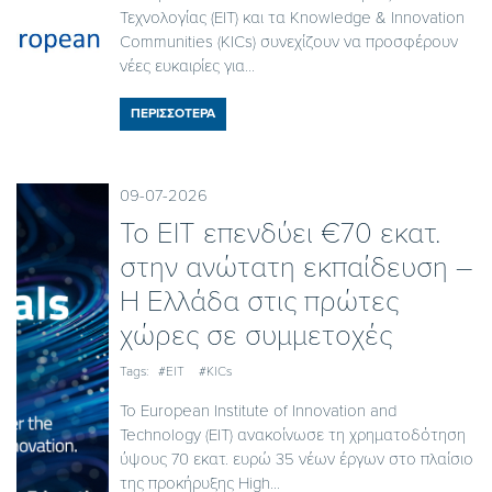
Τεχνολογίας (EIT) και τα Knowledge & Innovation
Communities (KICs) συνεχίζουν να προσφέρουν
νέες ευκαιρίες για...
ΠΕΡΙΣΣΟΤΕΡΑ
09-07-2026
Το EIT επενδύει €70 εκατ.
στην ανώτατη εκπαίδευση –
Η Ελλάδα στις πρώτες
χώρες σε συμμετοχές
Tags:
#EIT
#KICs
Το European Institute of Innovation and
Technology (EIT) ανακοίνωσε τη χρηματοδότηση
ύψους 70 εκατ. ευρώ 35 νέων έργων στο πλαίσιο
της προκήρυξης High...