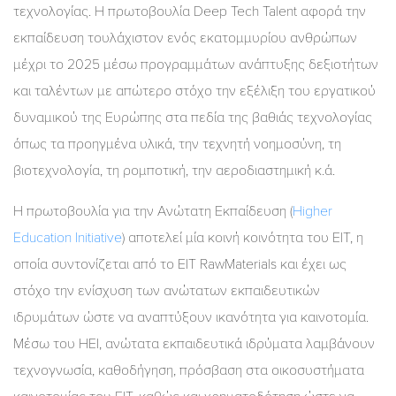
τεχνολογίας. Η πρωτοβουλία Deep Tech Talent αφορά την
εκπαίδευση τουλάχιστον ενός εκατομμυρίου ανθρώπων
μέχρι το 2025 μέσω προγραμμάτων ανάπτυξης δεξιοτήτων
και ταλέντων με απώτερο στόχο την εξέλιξη του εργατικού
δυναμικού της Ευρώπης στα πεδία της βαθιάς τεχνολογίας
όπως τα προηγμένα υλικά, την τεχνητή νοημοσύνη, τη
βιοτεχνολογία, τη ρομποτική, την αεροδιαστημική κ.ά.
Η πρωτοβουλία για την Ανώτατη Εκπαίδευση (
Higher
Education Initiative
) αποτελεί μία κοινή κοινότητα του EIT, η
οποία συντονίζεται από το EIT RawMaterials και έχει ως
στόχο την ενίσχυση των ανώτατων εκπαιδευτικών
ιδρυμάτων ώστε να αναπτύξουν ικανότητα για καινοτομία.
Μέσω του HEI, ανώτατα εκπαιδευτικά ιδρύματα λαμβάνουν
τεχνογνωσία, καθοδήγηση, πρόσβαση στα οικοσυστήματα