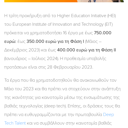
Η τρίτη προκήρυξη από το Higher Education Initiative (HEI)
του European Institute of Innovation and Technology (EIT)
πρόκειται να χρηματοδοτήσει 16 έργα με έως
750.000
ευρώ
:
έως
350.000
ευρώ
για
τη
Φάση
Ι
(Μάιος –
Δεκέμβριος 2023) και έως
400.000
ευρώ
για
τη
Φάση
ΙΙ
(Ιανουάριος – Ιούλιος 2024). Η προθεσμία υποβολής
προτάσεων είναι στις 28 Φεβρουαρίου 2023.
Τα έργα που θα χρηματοδοτηθούν θα ανακοινωθούν τον
Μάιο του 2023 και θα πρέπει να στοχεύουν στην ανάπτυξη
της ικανότητας για καινοτομία μέσω της ενσωμάτωσης της
βαθιάς τεχνολογίας (deep tech). Επίσης, οι δράσεις τους θα
πρέπει να ευθυγραμμίζονται με την πρωτοβουλία
Deep
Tech Talent
και να συμβάλλουν στην καινοτομία βαθιάς