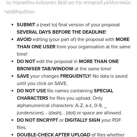
τις παρακάτω ενέργειες (tips) για την αποφυγή μελλοντικών
προβλημάτων.
SUBMIT
a (next to) final version of your proposal
SEVERAL DAYS BEFORE THE DEADLINE
!
AVOID
editing (your part of) the proposal with
MORE
THAN ONE USER
from your organisation at the same
time!
DO NOT
edit the proposal in
MORE THAN ONE
BROWSER TAB/WINDOW
at the same time!
SAVE
your changes
FREQUENTLY
! No data is saved
until you click on SAVE.
DO NOT USE
file names containing
SPECIAL
CHARACTERS
for files you upload. Only
alphanumerical characters: A-Z, a-z, 0-9, _
(underscore), - (dash), . (dot) or space are allowed.
DO NOT ENCRYPT
or
DIGITALLY SIGN
your PDF
files.
DOUBLE-CHECK AFTER UPLOAD
of files whether