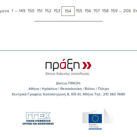
…
…
μενα
1
149
150
151
152
153
155
156
157
158
159
206
Ε
154
Δίκτυο ΠΡΑΞΗ:
Αθήνα | Ηράκλειο | Θεσσαλονίκη | Βόλος | Πάτρα
Κεντρικά Γραφεία: Kολοκοτρώνη 8, 105 61, Αθήνα Τηλ:. 210 360 7690