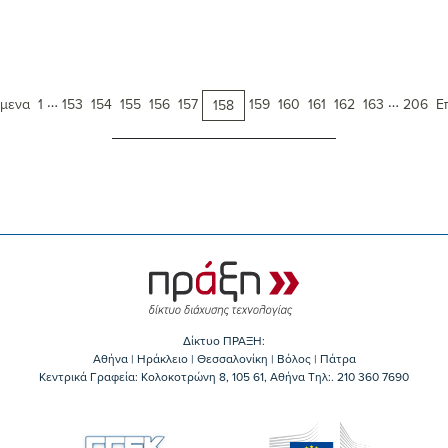
…
…
μενα
1
153
154
155
156
157
159
160
161
162
163
206
Ε
158
Δίκτυο ΠΡΑΞΗ:
Αθήνα | Ηράκλειο | Θεσσαλονίκη | Βόλος | Πάτρα
Κεντρικά Γραφεία: Kολοκοτρώνη 8, 105 61, Αθήνα Τηλ:. 210 360 7690