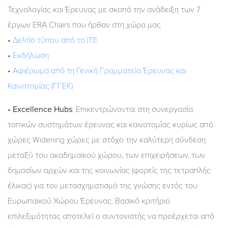
Τεχνολογίας και Έρευνας με σκοπό την ανάδειξη των 7
έργων ERA Chairs που ήρθαν στη χώρα μας
•
Δελτίο τύπου από το ΙΤΕ
•
Εκδήλωση
•
Αφιέρωμα από τη Γενική Γραμματεία Έρευνας και
Καινοτομίας (ΓΓΕΚ)
•
Excellence Hubs
: Eπικεντρώνονται στη συνεργασία
τοπικών συστημάτων έρευνας και καινοτομίας κυρίως από
χώρες Widening χώρες με στόχο την καλύτερη σύνδεση
μεταξύ του ακαδημαϊκού χώρου, των επιχειρήσεων, των
δημοσίων αρχών και της κοινωνίας (φορείς της τετραπλής
έλικας) για τον μετασχηματισμό της γνώσης εντός του
Ευρωπαϊκού Χώρου Έρευνας. Βασικό κριτήριο
επιλεξιμότητας αποτελεί ο συντονιστής να προέρχεται από