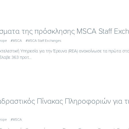
σματα της πρόσκλησης MSCA Staff Exc
urope
#MSCA
#MSCA Staff Exchanges
τελεστική Υπηρεσία για την Έρευνα (REA) ανακοίνωσε τα πρώτα στο
έλαβε 363 προτ...
αδραστικός Πίνακας Πληροφοριών για τι
urope
#MSCA