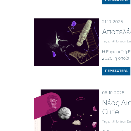
21-10-2025
Αποτελέ
Tags:
#Horizon E
Η Ευρωπαϊκή Εκ
2025, η οποία 
ΠΕΡΙΣΣΟΤΕΡΑ
06-10-2025
Νέος Δι
Curie
Tags:
#Horizon E