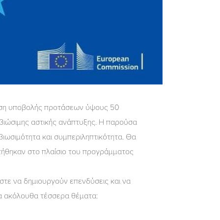
κληση υποβολής προτάσεων ύψους 50
 βιώσιμης αστικής ανάπτυξης. Η παρούσα
, βιωσιμότητα και συμπεριληπτικότητα. Θα
οτήθηκαν στο πλαίσιο του προγράμματος
στε να δημιουργούν επενδύσεις και να
τα ακόλουθα τέσσερα θέματα: