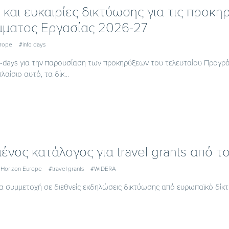
s και ευκαιρίες δικτύωσης για τις προκ
ματος Εργασίας 2026-27
urope
#info days
fo-days για την παρουσίαση των προκηρύξεων του τελευταίου Προγρ
λαίσιο αυτό, τα δίκ...
ένος κατάλογος για travel grants από
Horizon Europe
#travel grants
#WIDERA
για συμμετοχή σε διεθνείς εκδηλώσεις δικτύωσης από ευρωπαϊκό δίκ