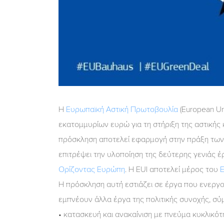
Η
Ευρωπαϊκή Αστική Πρωτοβουλία
(European Ur
εκατομμυρίων ευρώ για τη στήριξη της αστικής
πρόσκληση αποτελεί εφαρμογή στην πράξη των
επιτρέψει την υλοποίηση της δεύτερης γενιάς 
Ορίζοντας Ευρώπη
. H EUI αποτελεί μέρος του
Ε
Η πρόσκληση αυτή εστιάζει σε έργα που ενεργο
εμπνέουν άλλα έργα της πολιτικής συνοχής, σύ
• κατασκευή και ανακαίνιση με πνεύμα κυκλικότ