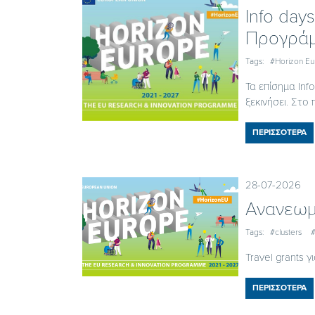
Ιnfo day
Προγράμ
Tags:
#Horizon E
Τα επίσημα In
ξεκινήσει. Στο π
ΠΕΡΙΣΣΟΤΕΡΑ
28-07-2026
Ανανεωμ
Tags:
#clusters
#
Travel grants 
ΠΕΡΙΣΣΟΤΕΡΑ