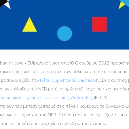
ban Initiative - EUI) ανακοίνωσε στις 10 Οκτωβρίου 2022 πρόσ
 καινοτομίας και των ικανοτήτων των πόλεων για την οικοδόμηση
 βασικών αξιών του
Νέου Ευρωπαϊκού Bauhaus
(ΝΕB): αισθητική
έργων επίδειξης του NEB μετά τα πρώτα έξι έργα που χρηματοδ
υρωπαϊκού Ταμείου Περιφερειακής Ανάπτυξης
(ΕΤΠΑ).
ποιούν τον μετασχηματισμό στις πόλεις και έχουν το δυναμικό ώ
μφωνα με τις αρχές του ΝΕΒ. Τα έργα πρέπει να σχετίζονται με 
ητας και ουδέτερου ισοζυγίου διοξειδίου του άνθρακα