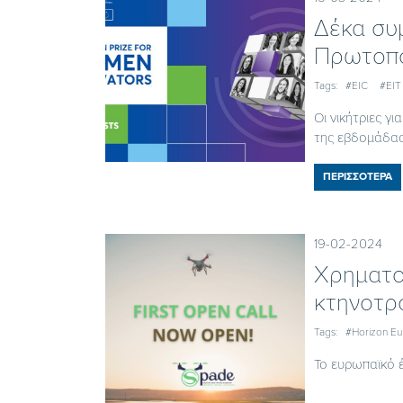
Δέκα συ
Πρωτοπό
Tags:
#EIC
#EIT
Οι νικήτριες 
της εβδομάδας 
ΠΕΡΙΣΣΟΤΕΡΑ
19-02-2024
Χρηματο
κτηνοτρ
Tags:
#Horizon E
Το ευρωπαϊκό 