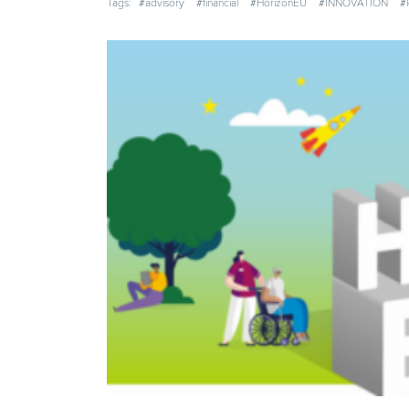
Tags:
#advisory
#financial
#HorizonEU
#INNOVATION
#