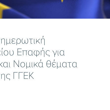
νημερωτική
ίου Επαφής για
και Νομικά θέματα
της ΓΓΕΚ