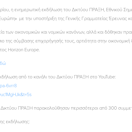
ρίου, η ενημερωτική εκδήλωση του Δικτύου ΠΡΑΞΗ, Εθνικού Σημ
Ευρώπη» με την υποστήριξη της Γενικής Γραμματείας Έρευνας και
ία των οικονομικών και νομικών κανόνων, αλλά και δόθηκαν πρ
σιο της σύμβασης επιχορήγησής τους, αρτιότητα στην οικονομική
ος Horizon Europe.
εδώ
κδήλωση από το κανάλι του Δικτύου ΠΡΑΞΗ στο YouTube:
pa-6vrr8
RDuc1MgHJk&t=5s
ου Δικτύου ΠΡΑΞΗ παρακολούθησαν περισσότεροι από 300 συμμετ
της εκδήλωσης: