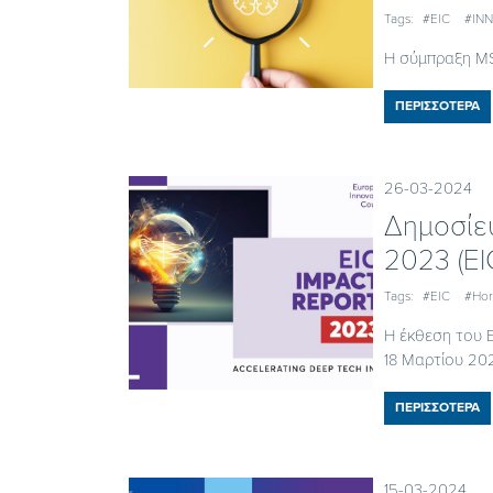
Tags:
#EIC
#IN
Η σύμπραξη MS
ΠΕΡΙΣΣΟΤΕΡΑ
26-03-2024
Δημοσίε
2023 (ΕΙ
Tags:
#EIC
#Hor
H έκθεση του Ε
18 Μαρτίου 2024
ΠΕΡΙΣΣΟΤΕΡΑ
15-03-2024